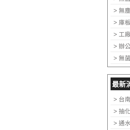
>
無
>
庫
>
工
>
辦
>
無
最新消息
>
台
>
抽
>
通