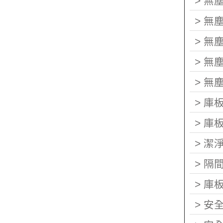
>
無
>
無
>
無
>
無
>
無
>
庫
>
庫
>
潔
>
隔
>
庫
>
安