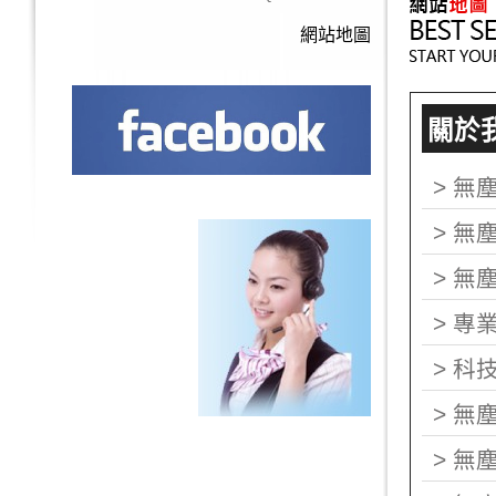
網站地圖
關於我們
>
無
>
無
>
無
>
專
>
科
>
無
>
無